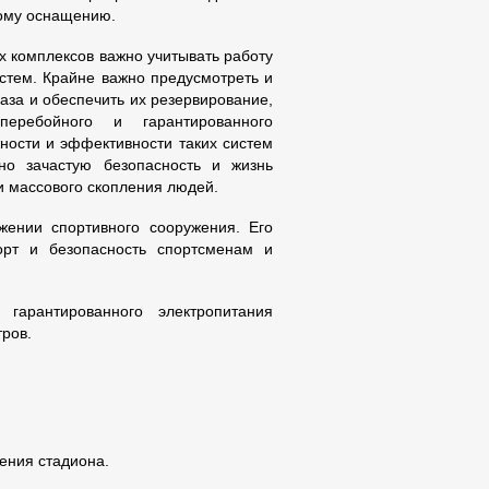
кому оснащению.
х комплексов важно учитывать работу
истем. Крайне важно предусмотреть и
аза и обеспечить их резервирование,
еребойного и гарантированного
жности и эффективности таких систем
но зачастую безопасность и жизнь
и массового скопления людей.
жении спортивного сооружения. Его
орт и безопасность спортсменам и
арантированного электропитания
тров.
ения стадиона.