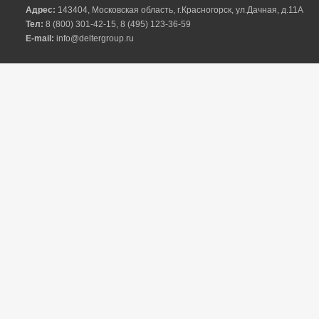
Адрес:
143404, Московская область, г.Красногорск, ул.Дачная, д.11A
Тел:
8 (800) 301-42-15, 8 (495) 123-36-59
E-mail:
info@deltergroup.ru